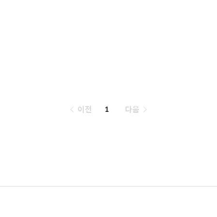
페
이전
1
다음
이
징