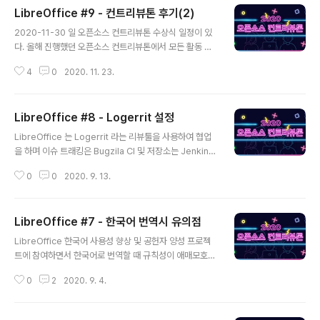
LibreOffice #9 - 컨트리뷰톤 후기(2)
글 내용
2020-11-30 일 오픈소스 컨트리뷰톤 수상식 일정이 있
다. 올해 진행했던 오픈소스 컨트리뷰톤에서 모든 활동 사
항을 정리하여 후기 동영상을 제작 하였다. 우리팀에서 만
4
0
2020. 11. 23.
든 후기 동영상은 아래와 같다. 코로나의 영향으로 많은 아
쉬움이 있었지만 컨트리뷰톤의 의미인 '오픈소스 기여(co
ntribute)'와 '마라톤(marathon)'의 합성어로 끝까지 했
LibreOffice #8 - Logerrit 설정
다는 참여했다는 점에 만족한다. www.youtube.com/w
글 내용
atch?v=-ZxguoSfVUM
LibreOffice 는 Logerrit 라는 리뷰툴을 사용하여 협업
을 하며 이슈 트래킹은 Bugzila CI 및 저장소는 Jenkins
와 Github 를 사용합니다. Gerrit 게릿(Gerrit)은 무료 웹
0
0
2020. 9. 13.
팀 코드 협업 도구이다. 소프트웨어 개발자가 팀에서 웹 브
라우저를 사용해 소스 코드의 다른 사람의 수정 사항을 검
토하거나 변경 사항을 승인 또는 거부할 수 있다. 분산 버전
LibreOffice #7 - 한국어 번역시 유의점
관리 시스템인 Git과 밀접하게 통합된다. 게릿은 또 다른
글 내용
코드 리뷰 툴인 Rietveld의 포크이다. "게릿"은 Rietveld
LibreOffice 한국어 사용성 향상 및 공헌자 양성 프로젝
라는 명칭의 유래가 된 네덜란드 디자이너 헤릿 릿벨트(G
트에 참여하면서 한국어로 번역할 때 규칙성이 애매모호한
errit Rietveld)의 이름에서 왔다. LibreOffice Gerrit
표현이 있다. 이번 포스팅은 멘토님이 추천해준 '마이크로
설정 LibreOffice 에서 Gerrit 을 설정하는 방법..
0
2
2020. 9. 4.
소프트웨어 396호' 책 내용 중 일부를 발췌하고 한국어 번
역시에 유의점을 정리하도록 한다. 마이크로 소프트웨어 3
96호 리터러시 아드레날린 서적을 구매하고 '문송한 국문