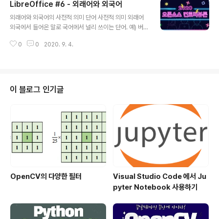
LibreOffice #6 - 외래어와 외국어
과의 보안회사 입문기 – 권해인' 챕터의 내용을 정리한다.
글 내용
리버싱 랩스 코리아 제품 브로셔에 사용된 용어 번역의 사
외래어와 외국어의 사전적 의미 단어 사전적 의미 외래어
례이다. 외국어와 외래어의 구분 외국어와 외래어를 구분
외국에서 들어온 말로 국어에서 널리 쓰이는 단어. 예) 버
하는 기준은 흔히 우리말로 번역할 수 있는지를 따르는 경
스, 컴퓨터, 피아노 외국어 다른 나라의 말. 외국어는 다른
우가 많다. 가령 '카페'나 '빵' 같이 해당 단어를 지칭하는 별
0
0
2020. 9. 4.
나라에서 사용하고 있는 말로 영어, 일본어, 중국어, 프랑스
도의 우리말이 존재하지 않을 시에는 외래어로, '굿모닝'이
어, 독일어 등 우리말을 제외한 말을 말한다. 외래어의 개념
나 '러브'같이 우리말로..
한 언어의 어휘는 다양한 층위로 구성되어 있고, 어휘를 구
성하는 특성에 따라 여러 갈래의 하위분류가 가능하다. 예
를 들어 언어 사회 전체의 소통의 효율성과 통일성을 기준
이 블로그 인기글
으로 할 때, 표준어와 방언이 구분된다. 방언은 다시 지역
특성에 따라 드러나는 차이를 기준으로 한 지역방언과 남
성이나 여성 또는 연령, 직업에 따른 차이 등 여러 변수에
의한 사회 방언으로..
OpenCV의 다양한 필터
Visual Studio Code 에서 Ju
pyter Notebook 사용하기