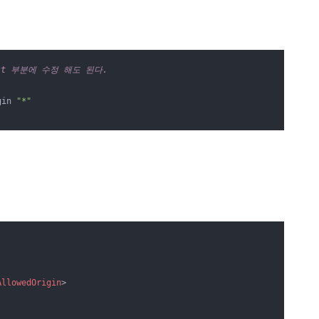
lHost 부분에 수정 해도 된다.
gin 
"*"
AllowedOrigin
>