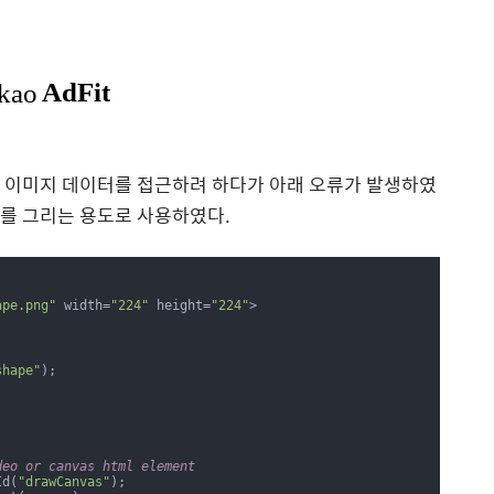
s 객체의 이미지 데이터를 접근하려 하다가 아래 오류가 발생하였
미지를 그리는 용도로 사용하였다.
ape.png"
 width=
"224"
 height=
"224"
>

shape"
);

deo or canvas html element
Id(
"drawCanvas"
);
