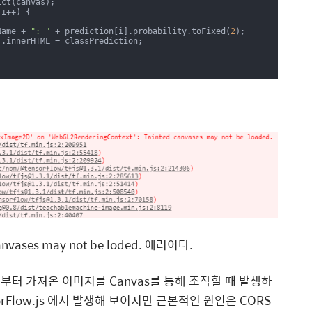
ct(canvas);

i++) {

sName + 
": "
 + prediction[i].probability.toFixed(
2
);

ases may not be loded. 에러이다.
부터 가져온 이미지를 Canvas를 통해 조작할 때 발생하
orFlow.js 에서 발생해 보이지만 근본적인 원인은 CORS