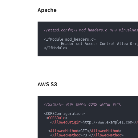
Apache
//httpd.conf에서 mod_headers.c 이나 Virua
<IfModule mod_headers.c>

	Header set Access-Control-Allow-Ori
</IfModule>
AWS S3
//S3에서는 권한 탭에서 CORS 설정을 한다.
<CORSConfiguration>

<
CORSRule
>
<
AllowedOrigin
>
http://www.example1.com
</
<
AllowedMethod
>
GET
</
AllowedMethod
>
<
AllowedMethod
>
PUT
</
AllowedMethod
>