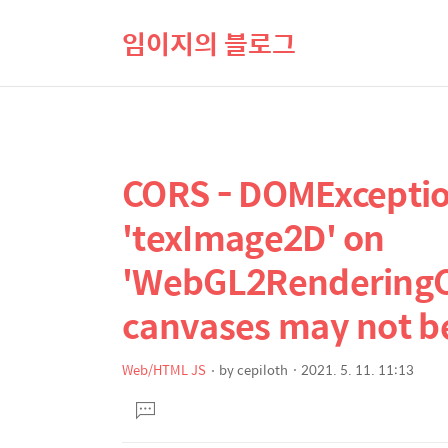
임이지의 블로그
CORS - DOMException
상
본
문
세
'texImage2D' on
제
컨
목
'WebGL2RenderingCo
텐
츠
canvases may not b
Web/HTML JS
by
cepiloth
2021. 5. 11. 11:13
본
댓
문
글
달