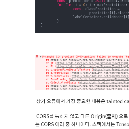
const
 prediction = 
await
 model.predi
for
 (
let
 i = 
0
; i < maxPredictions; 
const
 classPrediction =

			prediction[i].clas
		labelContainer.childNodes[i].innerHTML = classPrediction;

	}

}
상기 오류에서 가장 중요한 내용은 tainted canv
CORS를 통하지 않고 다른 Origin
(출처)
으로 
는 CORS 에러 중 하나이다. 스택에서는 Tens