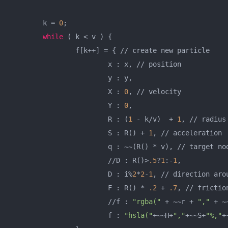
	k = 
0
;

while
 ( k < v ) { 

		f[k++] = { // create new particle

			x : x, // position 

			y : y,

			X : 
0
, // velocity

			Y : 
0
,

			R : (
1
 - k/v)  + 
1
, // radius

			S : R() + 
1
, // acceleration 

			q : ~~(R() * v), // target node on heart path

			//D : R()>
.5
?
1
:-
1
,

			D : i%
2
*
2
-
1
, // direction arou
			F : R() * 
.2
 + 
.7
, // friction
			//f : 
"rgba("
 + ~~r + 
","
 + ~
			f : 
"hsla("
+~~H+
","
+~~S+
"%,"
+