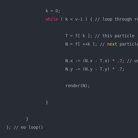
		k = 
0
;

while
 ( k < v-
1
 ) { // loop through re
			T = f[ k ]; // this particle

			N = f[ ++k ]; // 
next
 particle
			N.x -= (N.x - T.x) * 
.7
; // u
			N.y -= (N.y - T.y) * 
.7
;

			render(N);

		}

	}

}; // eo loop()
