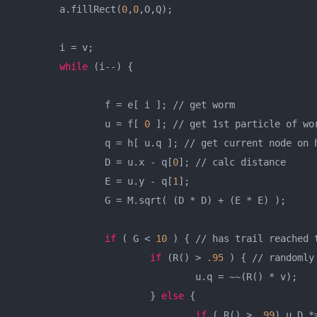
	a.fillRect(
0
,
0
,O,Q);

	i = v;

while
 (i--) {

		f = e[ i ]; // get worm

		u = f[ 
0
 ]; // get 1st particle of wor
		q = h[ u.q ]; // get current node on heart path

		D = u.x - q[
0
]; // calc distance

		E = u.y - q[
1
];

		G = M.sqrt( (D * D) + (E * E) );

if
 ( G < 
10
 ) { // has trail reached t
if
 (R() > 
.95
 ) { // randomly
				u.q = ~~(R() * v);

			} 
else
 {

if
 ( R() > 
.99
) u.D *