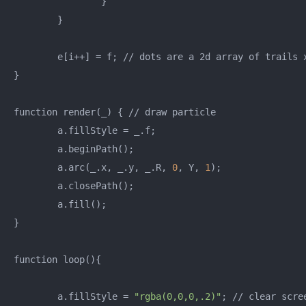
		}

	}

	e[i++] = f; // dots are a 2d array of trails x particles

}

function render(_) { // draw particle

	a.fillStyle = _.f;

	a.beginPath();

	a.arc(_.x, _.y, _.R, 
0
, Y, 
1
);

	a.closePath();

	a.fill();

}

function loop(){

	a.fillStyle = 
"rgba(0,0,0,.2)"
; // clear scree