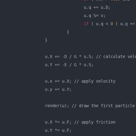
				u.q += u.D;

				u.q %= v;

if
 ( u.q < 
0
 ) u.q += 
			 }

		}

		u.X += -D / G * u.S; // calculate velocity

		u.Y += -E / G * u.S;

		u.x += u.X; // apply velocity

		u.y += u.Y;

		render(u); // draw the first particle

		u.X *= u.F; // apply friction

		u.Y *= u.F;
