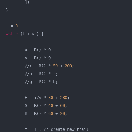
	])

}

i = 
0
while
 (i < v ) {

	x = R() * O;

	y = R() * Q;

	//r = R() * 
50
 + 
200
;

	//b = R() * r;

	//g = R() * b;

	H = i/v * 
80
 + 
280
;

	S = R() * 
40
 + 
60
;

	B = R() * 
60
 + 
20
;

	f = []; // create new trail
