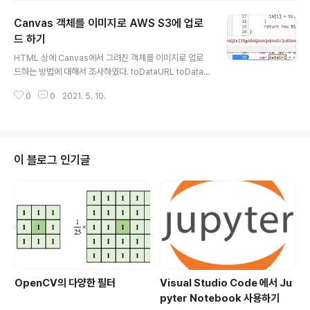
하는 코드이다. const URL = "https://teachablemachine.withgoogle.c
Canvas 객체를 이미지로 AWS S3에 업로
om/models/VS7xWXrlQ/"; let model, webcam, labelContainer, ma
xPredictions; // Load the i..
드 하기
글 내용
HTML 상에 Canvas에서 그려진 객체를 이미지로 업로
드하는 방법에 대해서 조사하였다. toDataURL toDataU
RL란? HTML5 Canvas의 제공 함수 중에 하나이며 Ca
0
0
2021. 5. 10.
nvas의 내용을 data URL 문자열로 변환한다. 원하는 인
코딩 타입으로 변환 가능 변환된 데이터 - data : 마임 타
입; base64, 이미지를 변환한 문자열 toDataURL 메서
드를 사용하여서 canvas를 이미지로 변환하는 코드이다.
toDataURL의 경우 모질라 파이어 폭스에서는 image/jp
이 블로그 인기글
eg, image/webp 두 가지만 허용함으로 주의해야 한다.
브라우저마다 API의 지원범위가 조금씩 다르다. var data
Url = canvas.toDataURL("image/jpeg"); var blob
Dat..
OpenCV의 다양한 필터
Visual Studio Code 에서 Ju
pyter Notebook 사용하기