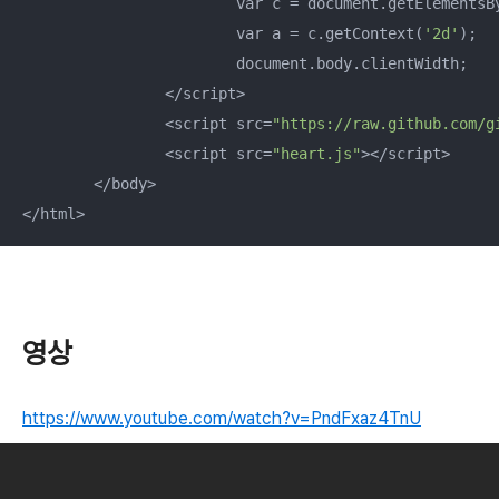
			var c = document.getElements
			var a = c.getContext(
'2d'
);

			document.body.clientWidth; 

		</script>

		<script src=
"https://raw.github.com/g
		<script src=
"heart.js"
></script>

	</body>

</html>
영상
https://www.youtube.com/watch?v=PndFxaz4TnU