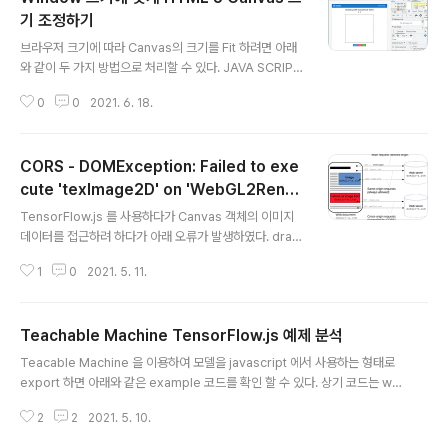
기 조정하기
글 내용
브라우저 크기에 따라 Canvas의 크기를 Fit 하려면 아래
와 같이 두 가지 방법으로 처리할 수 있다. JAVA SCRIPT
// important! for alignment, you should make thin
0
0
2021. 6. 18.
gs // relative to the canvas' current width/height.
function draw() { var ctx = (a canvas context); ct
x.canvas.width = window.innerWidth; ctx.canva
CORS - DOMException: Failed to exe
s.height = window.innerHeight; //...drawing cod
e... } CSS html, body { width: 100%; height: 100%;
cute 'texImage2D' on 'WebGL2Rend
글 내용
margin: 0; }
eringContext': Tainted canvases ma
TensorFlow.js 를 사용하다가 Canvas 객체의 이미지
y not be loaded.
데이터를 접근하려 하다가 아래 오류가 발생하였다. draw
Canvas는 HTML에서 선언한 이미지를 그리는 용도로
1
0
2021. 5. 11.
사용하였다. // HTML 선언부 // shape img 객체를 can
vas 에 그리는 코드 function imageDraw() { var img
= document.getElementById("shape"); ctx.drawI
Teachable Machine TensorFlow.js 예제 분석
mage(img, 0, 0); } // canvas 의 데이터를 접근하여 추
글 내용
론 하는 코드 async function predict() { // predict c
Teacable Machine 을 이용하여 모델을 javascript 에서 사용하는 형태로
an take in an image, video or canvas html eleme
export 하면 아래와 같은 example 코드를 확인 할 수 있다. 상기 코드는 we
nt var canvas = document.getEleme..
bcam 의 canvas 의 영상을 전송 받아서 tensorflow 로 추론 하는 코드이다.
2
2
2021. 5. 10.
Teachable Machine Image Model Start 모델을 로드 하는 코드 모델을
로드하는 코드는 아래와 같다. Teachable Machine 으로 만든 모델을 로드