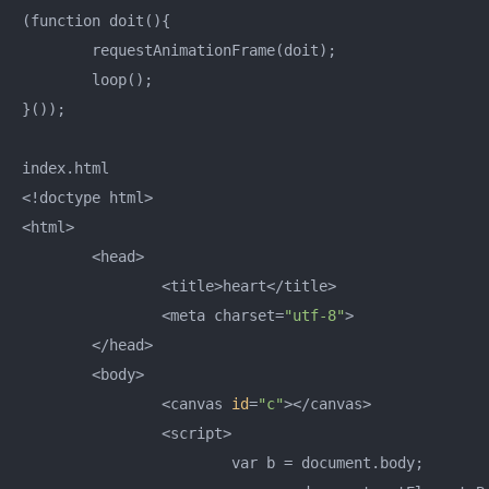
(function doit(){

	requestAnimationFrame(doit);

	loop();

}());

index.html

<!doctype html>

<html>

	<head>

		<title>heart</title>

		<meta charset=
"utf-8"
>

	</head>

	<body>

		<canvas 
id
=
"c"
></canvas>

		<script>

			var b = document.body;
