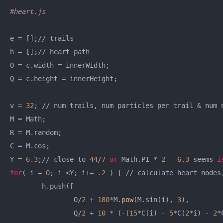
#heart.js
e = [];// trails

h = [];// heart path

O = c.width = innerWidth;

Q = c.height = innerHeight;

v = 
32
; // num trails, num particles per trail & num 
M = Math;

R = M.random;

C = M.cos;

Y = 
6.3
;// close to 
44
/
7
or
 Math.PI * 
2
 - 
6.3
 seems 
i
for
( i = 
0
; i <Y; i+= 
.2
 ) { // calculate heart nodes
	h.push([

		O/
2
 + 
180
*M.
pow
(M.sin(i), 
3
),

		Q/
2
 + 
10
 * (-(
15
*C(i) - 
5
*C(
2
*i) - 
2
*