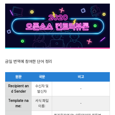
금일 번역에 참여한 단어 정리
원문
국문
비고
Recipient an
수신자 및
-
d Sender
발신자
Template na
서식 파일
-
me:
이름: