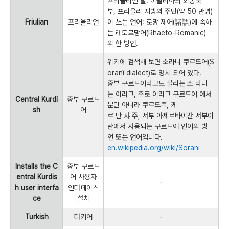
프리울리언 말: 이탈리아의 최동북
부, 프리울리 지방의 주민(약 50 만명)
Friulian
프리울리언
이 쓰는 언어: 로망 제어(諸語)에 속하
는 레토로망어(Rhaeto-Romanic)
의 한 방언.
위키에 검색해 보면 소라니 쿠르드어(S
oranî dialect)로 명시 되어 있다.
중부 쿠르드어라고도 불리는 소 라니
는 이라크, 주로 이라크 쿠르드어 에서
Central Kurdi
중부 쿠르드
뿐만 아니라 쿠르드족, 케
sh
어
르 만 샤 주, 서부 아제르바이잔 서부이
란에서 사용되는 쿠르드어 언어의 방
언 또는 언어입니다.
en.wikipedia.org/wiki/Sorani
Installs the C
중부 쿠르드
entral Kurdis
어 사용자
-
h user interfa
인터페이스
ce
설치
Turkish
터키어
-