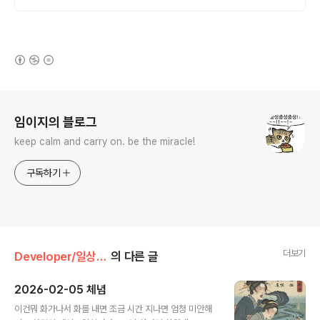
로그램인 루미북클럽!
(새창열림)
로그 정보
임이지의 블로그
keep calm and carry on. be the miracle!
구독하기
더보기
Developer/일상다반사
의 다른 글
2026-02-05 체념
글 내용
이건뭐 화가나서 화를 내면 조금 시간 지나면 엄청 미안해