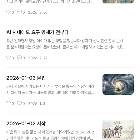
지고 성격이 왜이모양인건가!? 그냥 차라리 화안내고 그냥
흘려듣거나 그냥 말하는거 무시하는게 나을거같다.
0
0
2026. 2. 5.
AI 시대에도 요구 명세가 전부다
글 내용
최근 일하면서 정말 어이가 없는 경험을 했습니다.갑자기 선박 관련 관세 문서
를 분석해달라는 요청이 들어왔는데, 문제는 제가 개발하고 있는 건 레이아웃
디텍트(Layout Detect) 기술이라는 겁니다. 그런데 요청자가 사실상 원하는
0
0
2026. 2. 21.
건 IDP 기반 QnA 수준의 기능이었죠.우리가 “이건 현재 기술로는 지원이 어렵
습니다”라고 답하자 돌아온 건…“그럼 하는 게 없네요”라는 말뿐.정말 기가 막
혔습니다.이 기술이 어디에 쓰이는지, 어떻게 쓰이는지도 모르면서그저 “못하
2026-01-03 몰입
네요” 하고 비난하는 사람들…이런 사람들과 함께 일해야 한다는 사실이 한심하
글 내용
고 화가 났습니다.문제는 단순히 도메인 지식이 없는 게 아닙니다.무엇을 해야
어제 서울에 자가있는 머시기 김부장을 봤는데 직장인이라
하는지, 어떻게 질문해야 하는지조차 모르는 사람들과 일하는 스트레스가 핵심
서 그런지 공감가는 내용도 많고 내미래이기도 하지않을까
입니다.AI가 아무리 ..
하면서 재밌게 봤다. 본사에서 좌천되서 공장가서 안전관
0
0
2026. 1. 3.
리팀장직을 맡으며 희망퇴직이라는 칼춤을 추라는 미션을
받았지만 알고보니 공장인원 줄이지 않아도 됬었는데.. 왜
이렇게 치사한 사람들이 많은건지...실제로 우리회사에서
2026-01-02 시작
도 같은 경우가 몇 번있었고 그과정을 다 지켜봐서 김부장
글 내용
입장이었으면 정말 머리가 아프고 힘들었을거라고 본다.ㅠ
비온 뒤에 땅은 굳는 다 하였거늘 최악이었던 2024, 202
ㅠ 그건 그렇고 2024, 2025 년을 돌아보면서 가장 큰 문
5 하루하루 버티기도 힘들고 공황장애에 병원입원에 별에