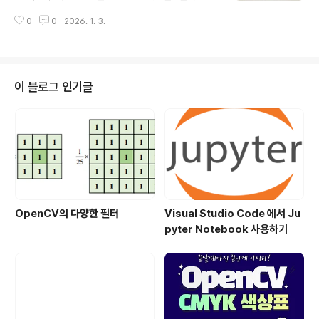
제인 감정이입을 어떻게든 줄이려고 생각을 해보니 내가
별일들이 겹쳐서 심리적으로 무너지는 두해였다. 다가 온
현재 몰입하는 것이 없다. 하나에 몰입하면 다른걸 안보니
0
0
2026. 1. 3.
2026년에는 빛을 보나 했더만 시작부터 마른 하늘에 날
어떤것에 몰입 할 수 있을지 생각해 봐야겠다. 원래 기술 블
벼락이 떨어지는 느낌이다. 뭐 가장 큰 것은 자기관리를 안
로그 였는데 일기를 하나하나 남기면 나중에 ..
한 내탓이기도 ... 몸이 한번 아프기 시작하니까 모든게 손
에 안잡히고 이놈에 빌어먹을 감정이입 때문에 쓸때없이
오지랆 부리고 올해는 정말정말 아무도 신경안쓰고 내 할
이 블로그 인기글
일만해야지.. 회사사람들이랑 친하게 지내는건 줄여야겠
고.. 언제 봤다고 조금 친해졌다고 반말하는 인성이 좀 부족
한 사람들.. 하루 종일 불만에 연속에 투정부리고 앞에서는
말도 못하고.. 어떻게든 자기 일 편하게 하려고 요리조리 도
망가는 사람들.. 그런거 보다..
OpenCV의 다양한 필터
Visual Studio Code 에서 Ju
pyter Notebook 사용하기